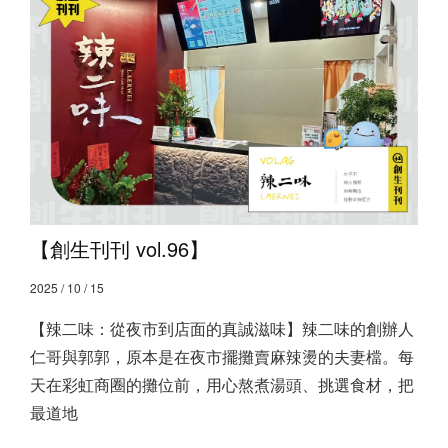
【創生刊刊 vol.96】
2025 / 10 / 15
【辣二味：從夜市到店面的真誠滋味】 ​ 辣二味的創辦人
仁哥與郭郭，原本是在夜市擺攤賣麻辣燙的夫妻檔。每
天在彩虹商圈的攤位前，用心熬煮湯頭、挑選食材，把
最道地