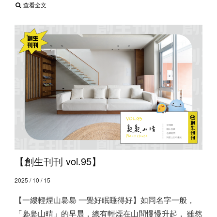
查看全文
【創生刊刊 vol.95】
2025 / 10 / 15
【一縷輕煙山裊裊 一覺好眠睡得好】 ​ 如同名字一般，
「裊裊山晴」的早晨，總有輕煙在山間慢慢升起， 雖然