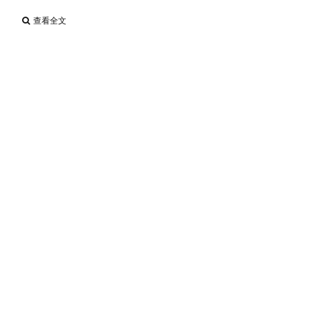
查看全文
「創新研究獎、新創事業獎 、國家磐石獎、
女性創業菁英獎」四獎聯合徵件說明會 報名
中
2026 / 04 / 22
為鼓勵中小企業追求卓越、推動創新，今年4月份於