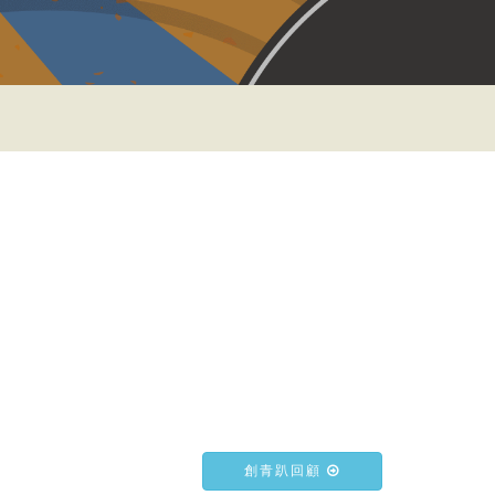
創青趴回顧