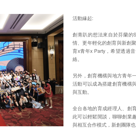
活動緣起:
創青趴的想法來自於芬蘭的S
情、更年輕化的創育與新創聚
育x青年x Party，希望
絡。
另外，創育機構與地方青年
活動可以成為搭建創育機構
與互動。
全台各地的育成經理人、創
此可以輕鬆閒談，聊聊創業
與相互合作模式，新創團隊也