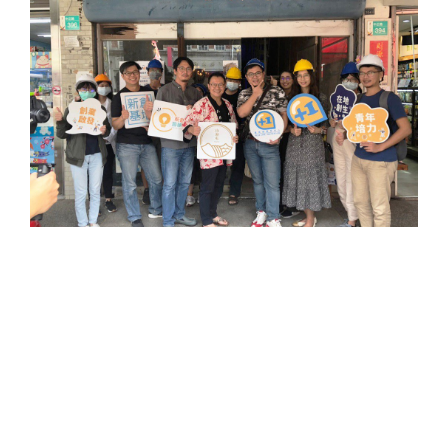
山海屯攜手嘉易創 創育機構聯手協助台南新
化維護記憶遺產
2020 / 11 / 04
「記憶遺產-憶啟動起來」活動由山海屯與嘉易創 創育
中心合作於 109年10月31日在台南新化共同辦理舉辦，
即希望引領大眾從個人與地方出發，經由記憶傳承者的