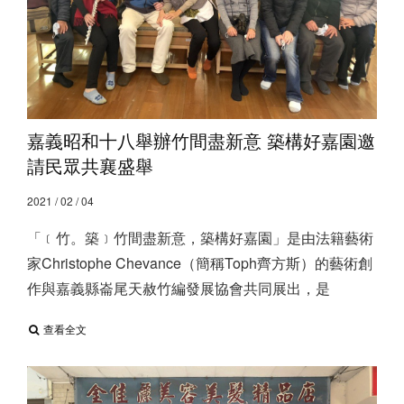
嘉義昭和十八舉辦竹間盡新意 築構好嘉園邀
請民眾共襄盛舉
2021 / 02 / 04
「﹝竹。築﹞竹間盡新意，築構好嘉園」是由法籍藝術
家Christophe Chevance（簡稱Toph齊方斯）的藝術創
作與嘉義縣崙尾天赦竹編發展協會共同展出，是
查看全文