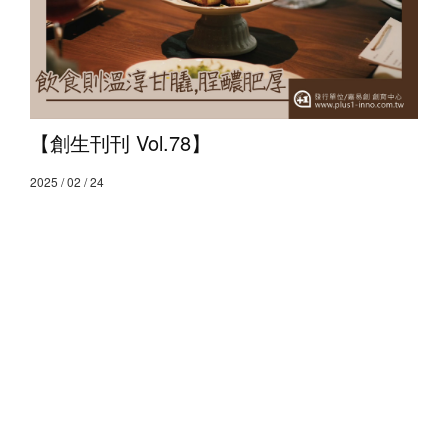
【創生刊刊 Vol.78】
2025 / 02 / 24
【飲食則溫淳甘膬，脭醲肥厚】 ​ 「溫淳」之名，源自漢
代辭賦家枚乘《七發》中的句子：「飲食則溫淳甘膬，
脭醲肥厚。」這四字描摹了佳餚的甘美豐盈，也蘊含著
溫暖與
查看全文