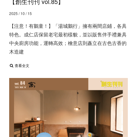
【創生刊刊 vol.85】
2025 / 10 / 15
【注意！有鵝童！】 ​ 「湯城鵝行」擁有兩間店鋪，各具
特色。成仁店保留老宅最初樣貌，並以販售伴手禮兼具
中央廚房功能，運轉高效；檜意店則矗立在古色古香的
木造建
查看全文