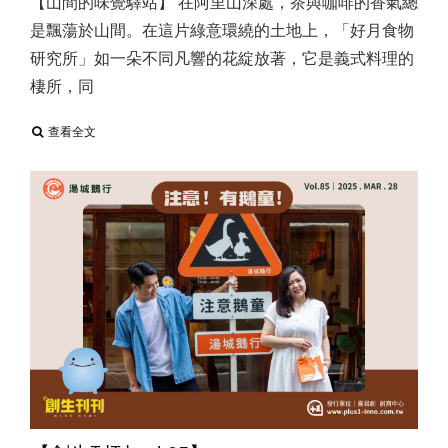
【山間的味覺驛站】 在阿里山深處，茶與咖啡的香氣總
是飄蕩於山間。在這片綠意環繞的土地上，「好月食物
研究所」如一朵不同凡響的花綻放著，它是義式料理的
棲所，同
查看全文