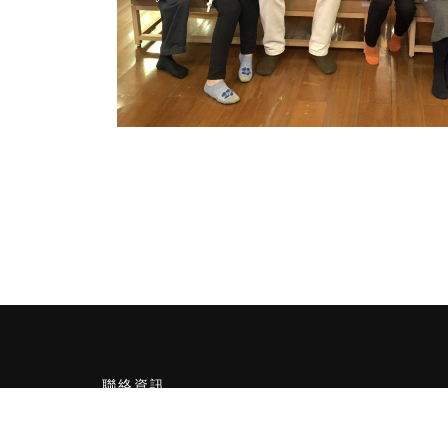
聯絡資訊
嘉義市東區林森東路151號E棟4樓