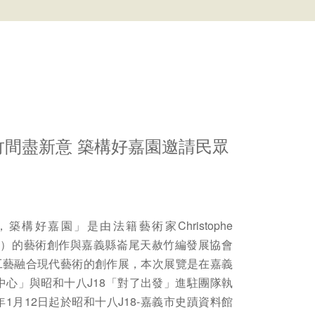
竹間盡新意 築構好嘉園邀請民眾
構好嘉園」是由法籍藝術家Christophe
h齊方斯）的藝術創作與嘉義縣崙尾天赦竹編發展協會
工藝融合現代藝術的創作展，本次展覽是在嘉義
中心」與昭和十八J18「對了出發」進駐團隊執
年1月12日起於昭和十八J18-嘉義市史蹟資料館