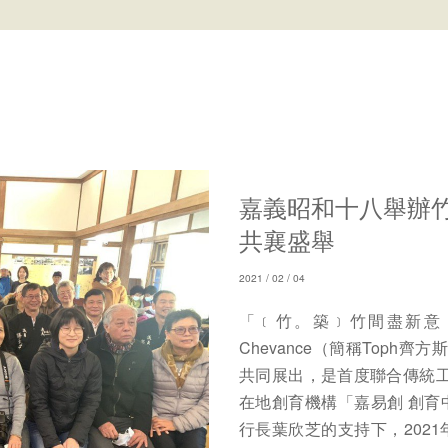
嘉義昭和十八舉辦
共襄盛舉
2021 / 02 / 04
「﹝竹。築﹞竹間盡新意，築
Chevance（簡稱Top
共同展出，是首度聯合傳統
在地創育機構「嘉易創 創育
行長葉欣芝的支持下，2021