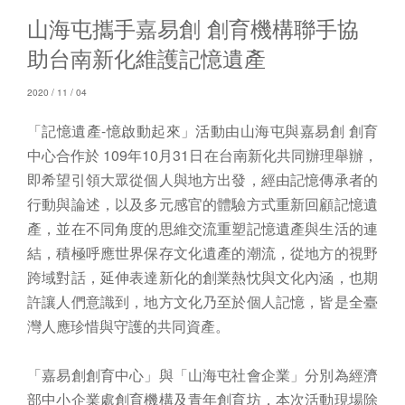
山海屯攜手嘉易創 創育機構聯手協
助台南新化維護記憶遺產
2020 / 11 / 04
「記憶遺產-憶啟動起來」活動由山海屯與嘉易創 創育
中心合作於 109年10月31日在台南新化共同辦理舉辦，
即希望引領大眾從個人與地方出發，經由記憶傳承者的
行動與論述，以及多元感官的體驗方式重新回顧記憶遺
產，並在不同角度的思維交流重塑記憶遺產與生活的連
結，積極呼應世界保存文化遺產的潮流，從地方的視野
跨域對話，延伸表達新化的創業熱忱與文化內涵，也期
許讓人們意識到，地方文化乃至於個人記憶，皆是全臺
灣人應珍惜與守護的共同資產。
「嘉易創創育中心」與「山海屯社會企業」分別為經濟
部中小企業處創育機構及青年創育坊，本次活動現場除