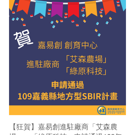
【狂賀】嘉易創進駐廠商「艾森農