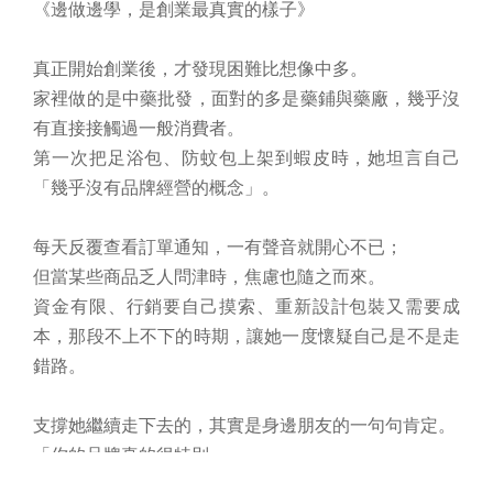
《邊做邊學，是創業最真實的樣子》
真正開始創業後，才發現困難比想像中多。
家裡做的是中藥批發，面對的多是藥鋪與藥廠，幾乎沒
有直接接觸過一般消費者。
第一次把足浴包、防蚊包上架到蝦皮時，她坦言自己
「幾乎沒有品牌經營的概念」。
每天反覆查看訂單通知，一有聲音就開心不已；
但當某些商品乏人問津時，焦慮也隨之而來。
資金有限、行銷要自己摸索、重新設計包裝又需要成
本，那段不上不下的時期，讓她一度懷疑自己是不是走
錯路。
支撐她繼續走下去的，其實是身邊朋友的一句句肯定。
「你的品牌真的很特別。」
「中藥可以被做成這樣，我很喜歡。」