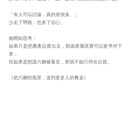
「有人可以討論，真的差很多。」
少走了彎路，也多了信心。
她開始思考：
如果只是把農產品賣出去，那蔬香園其實可以更早停下
來；
但如果是想讓六腳被看見，那就不能只停在出貨。
《把六腳的風景，送到更多人的餐桌》
未來，荷雅希望蔬香園能成為六腳農業文化的推廣者。
建立專屬品牌識別與包裝設計，
把嘉義的特色放進產品裡，
與在地產業合作食農教育，
拓展更多網路與電商通路，讓外地消費者也能認識六腳