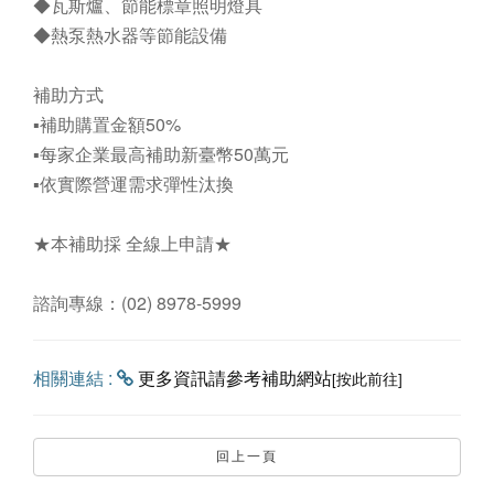
◆瓦斯爐、節能標章照明燈具
◆熱泵熱水器等節能設備
補助方式
▪️補助購置金額50%
▪️每家企業最高補助新臺幣50萬元
▪️依實際營運需求彈性汰換
★本補助採 全線上申請★
諮詢專線：(02) 8978-5999
相關連結 :
更多資訊請參考補助網站
[按此前往]
回上一頁