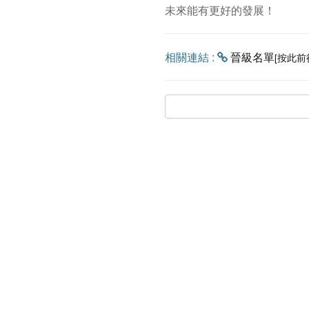
未來能有更好的發展！
相關連結 :
晉級名單
[按此前
網站選單
關於嘉易創