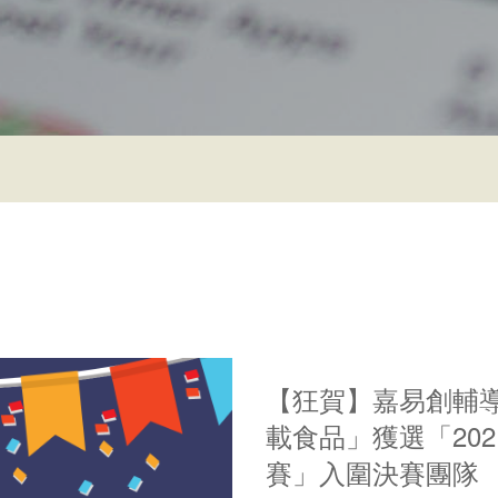
【狂賀】嘉易創輔導團
載食品」獲選「20
賽」入圍決賽團隊