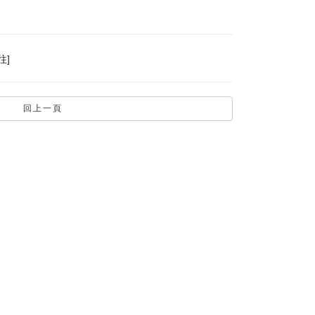
往]
回上一頁
社群媒體
Facebook官方粉絲團