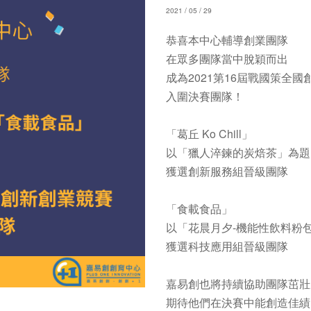
2021 / 05 / 29
恭喜本中心輔導創業團隊​
在眾多團隊當中脫穎而出
成為2021第16屆戰國策全
入圍決賽團隊！
​
「葛丘 Ko Chill」
以「獵人淬鍊的炭焙茶」為題
獲選創新服務組晉級團隊
​「食載食品」
以「花晨月夕-機能性飲料粉
獲選科技應用組晉級團隊
​
嘉易創也將持續協助團隊茁壯
期待他們在決賽中能創造佳績