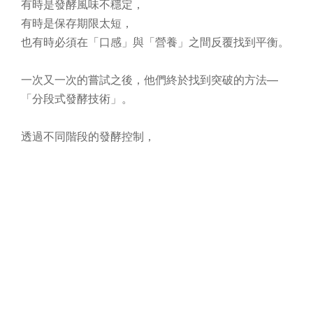
有時是發酵風味不穩定，
有時是保存期限太短，
也有時必須在「口感」與「營養」之間反覆找到平衡。
一次又一次的嘗試之後，他們終於找到突破的方法—
「分段式發酵技術」。
透過不同階段的發酵控制，
讓康普茶在保留自然風味與營養的同時，也能達到常溫
保存的條件。
這項技術的成功，讓屬於台灣的康普茶品牌「咕嚕康普
茶」正式誕生，更成功取得台灣、中國和美國的專利認
證。
《從台灣走向世界的一杯茶》
除了持續優化產品品質，魔咕飲也積極參與國際食品競
賽與認證。