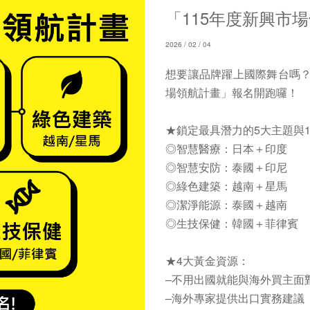
「115年度新興市場
2026 / 02 / 04
想要讓品牌躍上國際舞台嗎？
場領航計畫」報名開跑囉！
★鎖定最具潛力的5大主題與1
◎智慧醫療：日本＋印度
◎智慧安防：泰國＋印尼
◎綠色建築：越南＋星馬
◎潔淨能源：泰國＋越南
◎生技保健：韓國＋菲律賓
★4大黃金資源：
–不用出國就能與海外買主面
–海外專家提供出口實務建議