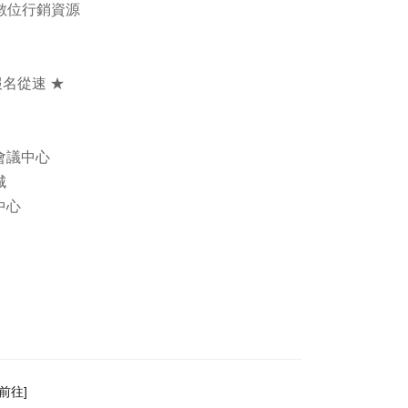
數位行銷資源
名從速 ★
心會議中心
城
中心
前往]