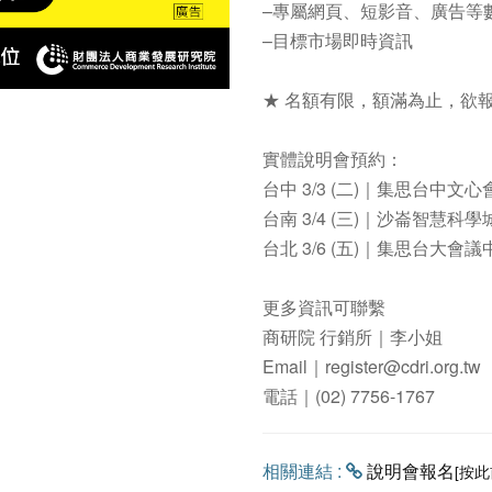
–專屬網頁、短影音、廣告等
–目標市場即時資訊
★ 名額有限，額滿為止，欲報
實體說明會預約：
台中 3/3 (二)｜集思台中文
台南 3/4 (三)｜沙崙智慧科學
台北 3/6 (五)｜集思台大會議
更多資訊可聯繫
商研院 行銷所｜李小姐
Email｜register@cdri.org.tw
電話｜(02) 7756-1767
相關連結 :
說明會報名
[按此