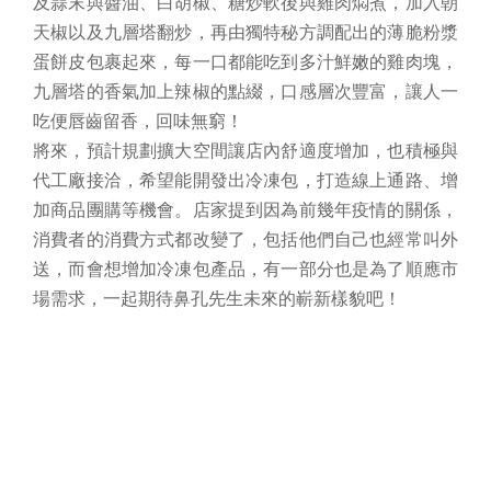
及蒜末與醬油、白胡椒、糖炒軟後與雞肉燜煮，加入朝
天椒以及九層塔翻炒，再由獨特秘方調配出的薄脆粉漿
蛋餅皮包裹起來，每一口都能吃到多汁鮮嫩的雞肉塊，
九層塔的香氣加上辣椒的點綴，口感層次豐富，讓人一
吃便唇齒留香，回味無窮！
將來，預計規劃擴大空間讓店內舒適度增加，也積極與
代工廠接洽，希望能開發出冷凍包，打造線上通路、增
加商品團購等機會。店家提到因為前幾年疫情的關係，
消費者的消費方式都改變了，包括他們自己也經常叫外
送，而會想增加冷凍包產品，有一部分也是為了順應市
場需求，一起期待鼻孔先生未來的嶄新樣貌吧！
相關連結 :
鼻孔先生手作早午餐
[按此前往]
回上一頁