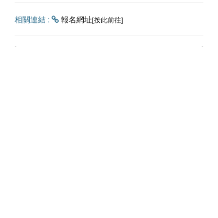
相關連結 :
報名網址
[按此前往]
回上一頁
聯絡資訊
網站選單
嘉義市東區林森東路151號E棟
關於嘉易創
4樓
最新消息