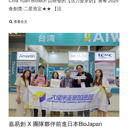
Chia Yuan Biotech 以研發的【活力金芽奶】勇奪 2025
食創獎-二星肯定★★ 【活
查看全文
嘉易創 X 團隊夥伴前進日本BioJapan